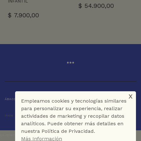
INFANTIL
$
54.900,00
$
7.900,00
x
ÁBACO LIBROS Y CAFÉ © 2025 CARTAGENA DE INDIAS - COLOMBIA
Empleamos cookies y tecnologías similares
para personalizar su experiencia, realizar
actividades de marketing y recopilar datos
Inicio
Tienda
La Librería
Galería
Café
Contáctenos
analíticos. Puede obtener más detalles en
nuestra Política de Privacidad.
UA-151973273-1
Más Información