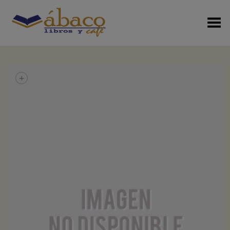
Menú Alterno
+