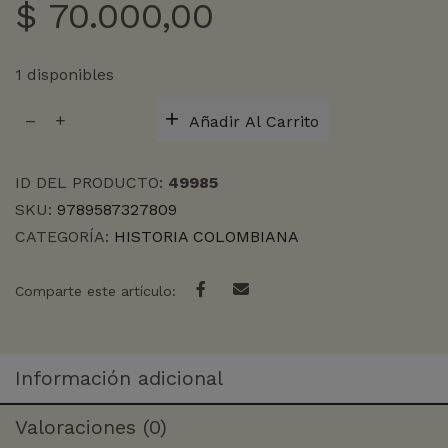
$
70.000,00
1 disponibles
REPUBLICANOS
Añadir Al Carrito
INDOCILES
POLITICA
POPULAR,
ID DEL PRODUCTO:
49985
RAZA
SKU:
9789587327809
Y
CATEGORÍA:
HISTORIA COLOMBIANA
CLASE
EN
COLOMBIA,
Comparte este artículo:
SIGLO
XIX
cantidad
Información adicional
Valoraciones (0)