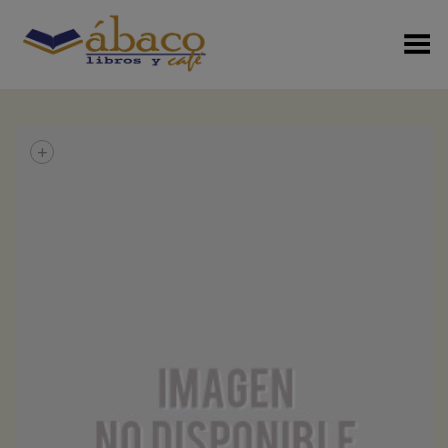
Menú Alterno
+