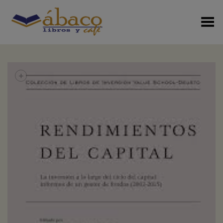
Menú Alterno
+