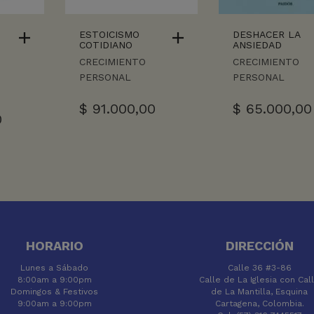
ESTOICISMO
DESHACER LA
COTIDIANO
ANSIEDAD
CRECIMIENTO
CRECIMIENTO
PERSONAL
PERSONAL
$
91.000,00
$
65.000,00
0
HORARIO
DIRECCIÓN
Lunes a Sábado
Calle 36 #3-86
8:00am a 9:00pm
Calle de La Iglesia con Cal
Domingos & Festivos
de La Mantilla, Esquina
9:00am a 9:00pm
Cartagena, Colombia.