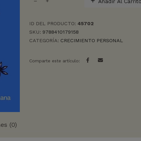
Añadir Al Carrit
DE
LA
MUJER
ID DEL PRODUCTO:
45702
DESPIERTA,
EL
SKU:
9788410179158
cantidad
CATEGORÍA:
CRECIMIENTO PERSONAL
Comparte este artículo:
es (0)