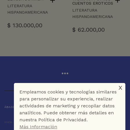
CUENTOS EROTICOS
LITERATURA
LITERATURA
HISPANOAMERICANA
HISPANOAMERICANA
$
130.000,00
$
62.000,00
x
Empleamos cookies y tecnologías similares
para personalizar su experiencia, realizar
actividades de marketing y recopilar datos
ÁBACO LIBROS Y CAFÉ © 2025 CARTAGENA DE INDIAS - COLOMBIA
analíticos. Puede obtener más detalles en
nuestra Política de Privacidad.
Inicio
Tienda
La Librería
Galería
Café
Contáctenos
Más Información