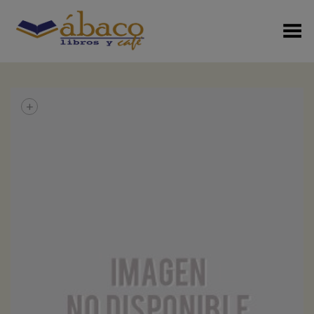
Menú Alterno
+