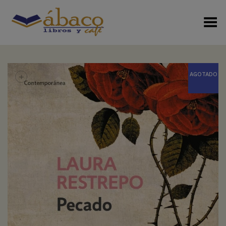
Menú Alterno
+
AGOTADO