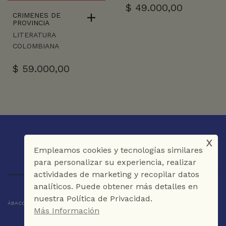
$
49.000,00
CRIMENES DE
PROVINCIA
LITERATURA
COLOMBIANA
$
59.000,00
x
Empleamos cookies y tecnologías similares
para personalizar su experiencia, realizar
actividades de marketing y recopilar datos
analíticos. Puede obtener más detalles en
nuestra Política de Privacidad.
ÁBACO LIBROS Y CAFÉ © 2025 CARTAGENA DE INDIAS - COLOMBIA
Más Información