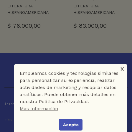
LITERATURA
LITERATURA
HISPANOAMERICANA
HISPANOAMERICANA
$
76.000,00
$
83.000,00
x
Empleamos cookies y tecnologías similares
para personalizar su experiencia, realizar
actividades de marketing y recopilar datos
analíticos. Puede obtener más detalles en
nuestra Política de Privacidad.
ÁBACO LIBROS Y CAFÉ © 2025 CARTAGENA DE INDIAS - COLOMBIA
Más Información
Inicio
Tienda
La Librería
Galería
Café
Contáctenos
Acepto