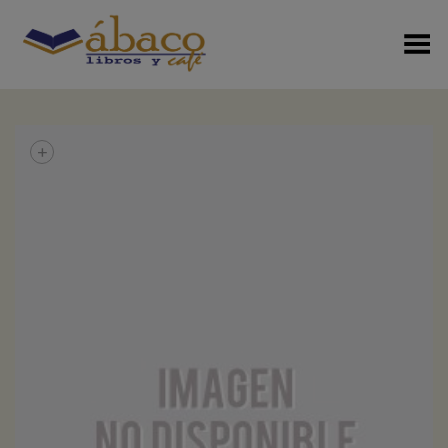
Menú Alterno
+