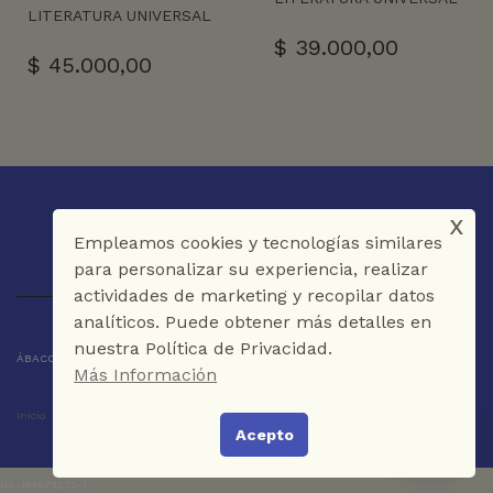
LITERATURA UNIVERSAL
$
39.000,00
$
45.000,00
x
Empleamos cookies y tecnologías similares
para personalizar su experiencia, realizar
actividades de marketing y recopilar datos
analíticos. Puede obtener más detalles en
nuestra Política de Privacidad.
ÁBACO LIBROS Y CAFÉ © 2025 CARTAGENA DE INDIAS - COLOMBIA
Más Información
Inicio
Tienda
La Librería
Galería
Café
Contáctenos
¿Necesitas ayuda?
Acepto
UA-151973273-1