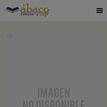
Menú Alterno
+