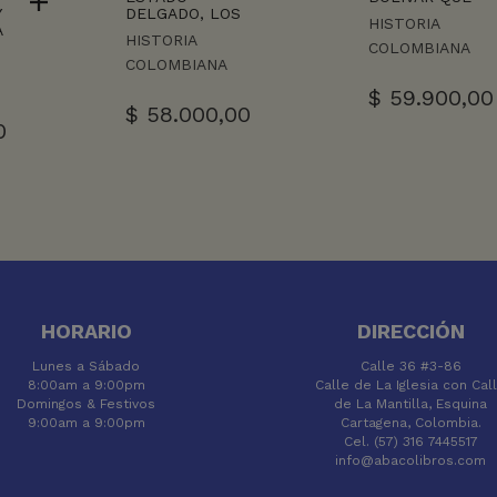
Y
DELGADO, LOS
HISTORIA
A
HISTORIA
COLOMBIANA
COLOMBIANA
$
59.900,00
$
58.000,00
0
HORARIO
DIRECCIÓN
Lunes a Sábado
Calle 36 #3-86
8:00am a 9:00pm
Calle de La Iglesia con Cal
Domingos & Festivos
de La Mantilla, Esquina
9:00am a 9:00pm
Cartagena, Colombia.
Cel. (57) 316 7445517
info@abacolibros.com