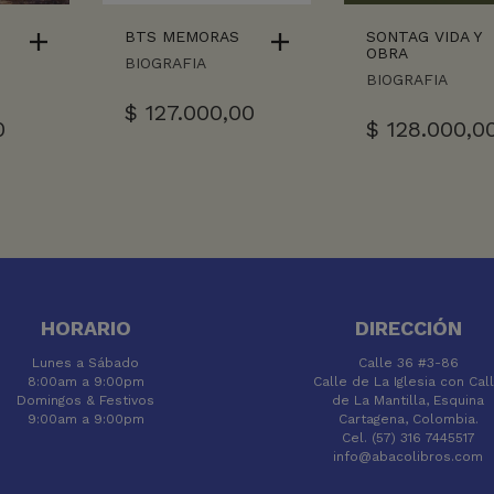
BTS MEMORAS
SONTAG VIDA Y
OBRA
BIOGRAFIA
BIOGRAFIA
$
127.000,00
0
$
128.000,0
HORARIO
DIRECCIÓN
Lunes a Sábado
Calle 36 #3-86
8:00am a 9:00pm
Calle de La Iglesia con Cal
Domingos & Festivos
de La Mantilla, Esquina
9:00am a 9:00pm
Cartagena, Colombia.
Cel. (57) 316 7445517
info@abacolibros.com