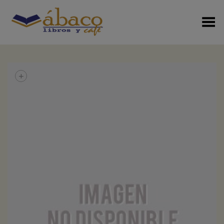
Menú Alterno
+