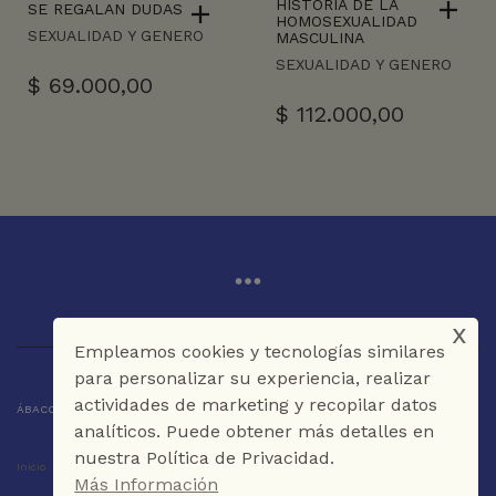
HISTORIA DE LA
SE REGALAN DUDAS
HOMOSEXUALIDAD
SEXUALIDAD Y GENERO
MASCULINA
SEXUALIDAD Y GENERO
$
69.000,00
$
112.000,00
x
Empleamos cookies y tecnologías similares
para personalizar su experiencia, realizar
actividades de marketing y recopilar datos
ÁBACO LIBROS Y CAFÉ © 2025 CARTAGENA DE INDIAS - COLOMBIA
analíticos. Puede obtener más detalles en
nuestra Política de Privacidad.
Inicio
Tienda
La Librería
Galería
Café
Contáctenos
Más Información