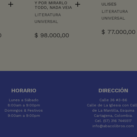
Y POR MIRARLO
ULISES
TODO, NADA VEIA
LITERATURA
LITERATURA
UNIVERSAL
UNIVERSAL
$
77.000,00
0
$
98.000,00
HORARIO
DIRECCIÓN
Lunes a Sábado
Calle 36 #3-86
8:00am a 9:00pm
Calle de La Iglesia con Cal
Domingos & Festivos
de La Mantilla, Esquina
9:00am a 9:00pm
Cartagena, Colombia.
Cel. (57) 316 7445517
info@abacolibros.com