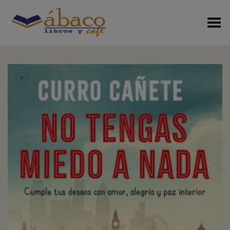
Menú Alterno
+