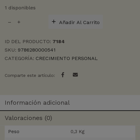
1 disponibles
NO
Añadir Al Carrito
TENGAS
MIEDO
A
ID DEL PRODUCTO:
7184
NADA
SKU:
9786280000541
cantidad
CATEGORÍA:
CRECIMIENTO PERSONAL
Comparte este artículo:
Información adicional
Valoraciones (0)
Peso
0,3 Kg