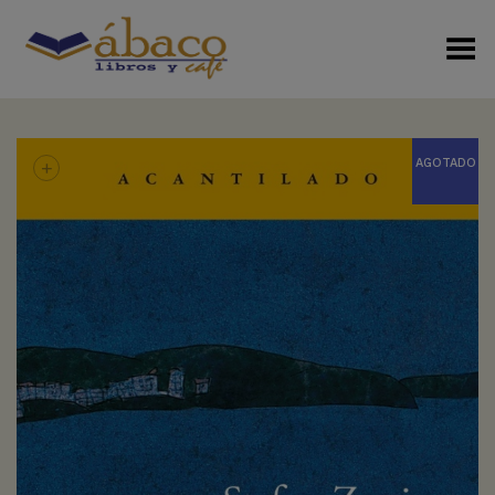
Menú Alterno
+
AGOTADO