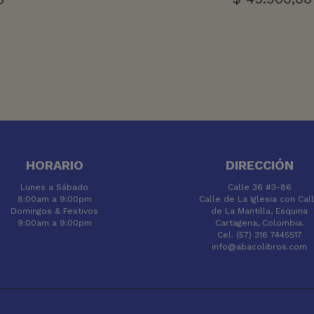
HORARIO
DIRECCIÓN
Lunes a Sábado
Calle 36 #3-86
8:00am a 9:00pm
Calle de La Iglesia con Cal
Domingos & Festivos
de La Mantilla, Esquina
9:00am a 9:00pm
Cartagena, Colombia.
Cel. (57) 316 7445517
info@abacolibros.com