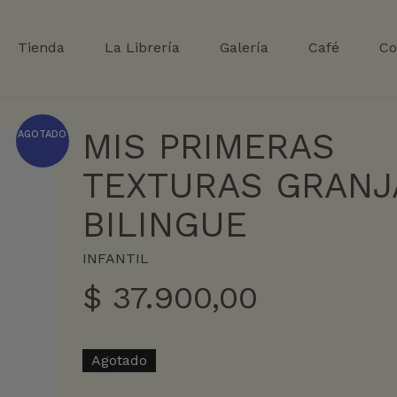
Tienda
La Librería
Galería
Café
Co
MIS PRIMERAS
AGOTADO
TEXTURAS GRANJ
BILINGUE
INFANTIL
$
37.900,00
Agotado