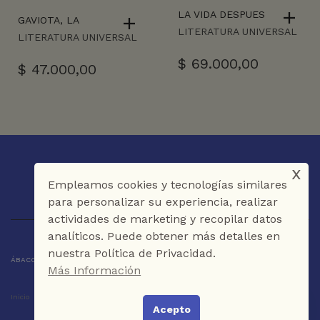
LA VIDA DESPUES
GAVIOTA, LA
LITERATURA UNIVERSAL
LITERATURA UNIVERSAL
$
69.000,00
$
47.000,00
x
Empleamos cookies y tecnologías similares
para personalizar su experiencia, realizar
actividades de marketing y recopilar datos
analíticos. Puede obtener más detalles en
nuestra Política de Privacidad.
ÁBACO LIBROS Y CAFÉ © 2025 CARTAGENA DE INDIAS - COLOMBIA
Más Información
Inicio
Tienda
La Librería
Galería
Café
Contáctenos
Acepto