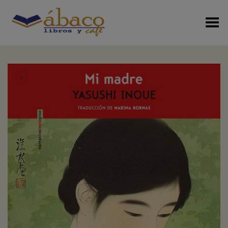
Menú Alterno
+