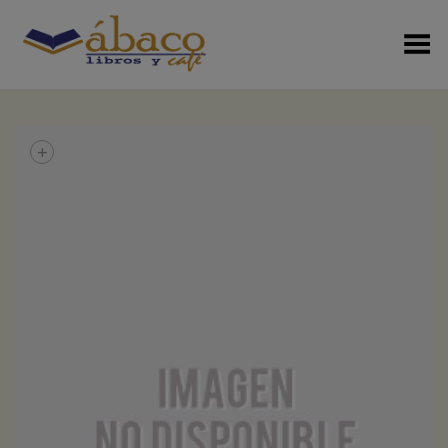
Menú Alterno
+