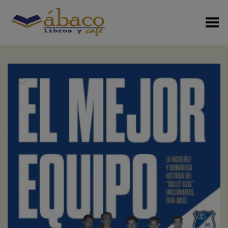
Menú Alterno
+