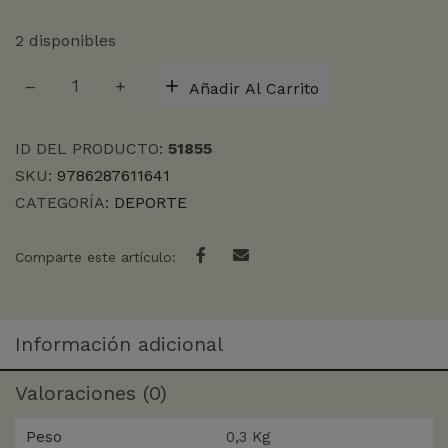
2 disponibles
MEJOR
Añadir Al Carrito
EQUIPO
DEL
MUNDO,
ID DEL PRODUCTO:
51855
EL
SKU:
9786287611641
cantidad
CATEGORÍA:
DEPORTE
Comparte este artículo:
Información adicional
Valoraciones (0)
Peso
0,3 Kg