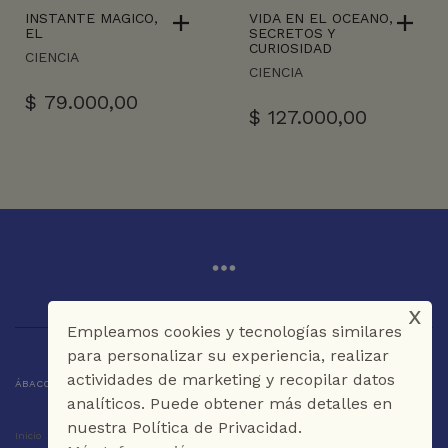
INSTANTE MAGICO,
VIDA EN EL OCEANO,
EL
SECRETOS Y
CURIOSIDAD
CIENCIA
CIENCIA
$
79.000,00
$
127.000,00
x
Empleamos cookies y tecnologías similares
para personalizar su experiencia, realizar
actividades de marketing y recopilar datos
ÁBACO LIBROS Y CAFÉ © 2025 CARTAGENA DE INDIAS - COLOMBIA
analíticos. Puede obtener más detalles en
nuestra Política de Privacidad.
Inicio
Tienda
La Librería
Galería
Café
Contáctenos