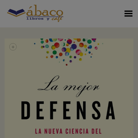
Menú Alterno
+