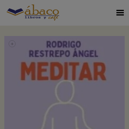
Menú Alterno
+