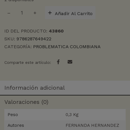
MEDICOS
Añadir Al Carrito
DE
LA
GUERRA,
ID DEL PRODUCTO:
43860
LOS
SKU:
9786287649422
cantidad
CATEGORÍA:
PROBLEMATICA COLOMBIANA
Comparte este artículo:
Información adicional
Valoraciones (0)
Peso
0,3 Kg
Autores
FERNANDA HERNANDEZ