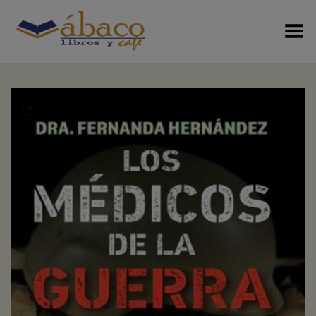
Menú Alterno
+