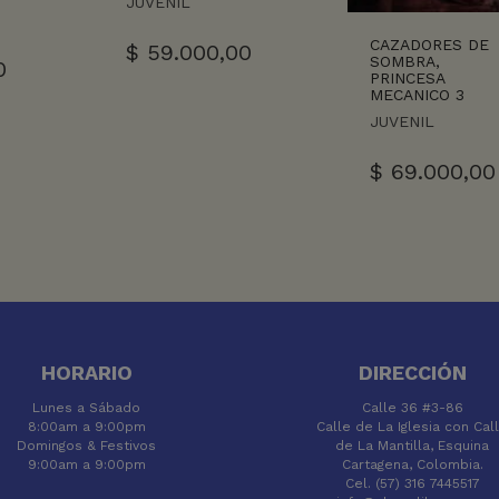
JUVENIL
CAZADORES DE
$
59.000,00
SOMBRA,
0
PRINCESA
MECANICO 3
JUVENIL
$
69.000,00
HORARIO
DIRECCIÓN
Lunes a Sábado
Calle 36 #3-86
8:00am a 9:00pm
Calle de La Iglesia con Cal
Domingos & Festivos
de La Mantilla, Esquina
9:00am a 9:00pm
Cartagena, Colombia.
Cel. (57) 316 7445517