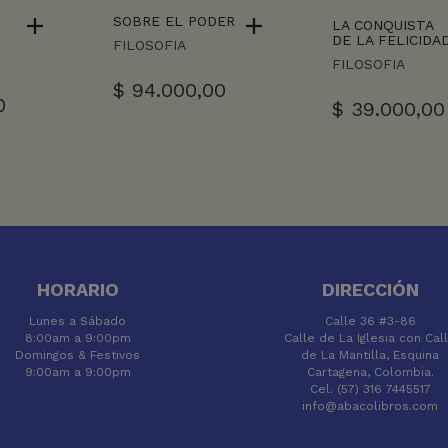
SOBRE EL PODER
LA CONQUISTA
DE LA FELICIDA
FILOSOFIA
FILOSOFIA
$
94.000,00
0
$
39.000,00
HORARIO
DIRECCIÓN
Lunes a Sábado
Calle 36 #3-86
8:00am a 9:00pm
Calle de La Iglesia con Cal
Domingos & Festivos
de La Mantilla, Esquina
9:00am a 9:00pm
Cartagena, Colombia.
Cel. (57) 316 7445517
info@abacolibros.com