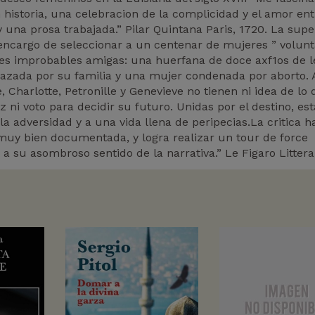
n historia, una celebracion de la complicidad y el amor ent
 una prosa trabajada.” Pilar Quintana Paris, 1720. La supe
l encargo de seleccionar a un centenar de mujeres ” volunt
tres improbables amigas: una huerfana de doce axf1os de 
chazada por su familia y una mujer condenada por aborto. A
Charlotte, Petronille y Genevieve no tienen ni idea de lo 
z ni voto para decidir su futuro. Unidas por el destino, est
a adversidad y a una vida llena de peripecias.La critica h
 muy bien documentada, y logra realizar un tour de force
y a su asombroso sentido de la narrativa.” Le Figaro Litterai