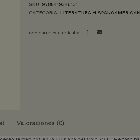
SKU:
9788419346131
CATEGORÍA:
LITERATURA HISPANOAMERICA
Comparte este artículo:
al
Valoraciones (0)
 deseo femeninos en la Luisiana del siglo XVIII “Me fascina