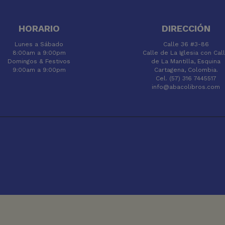
HORARIO
DIRECCIÓN
Lunes a Sábado
Calle 36 #3-86
8:00am a 9:00pm
Calle de La Iglesia con Cal
Domingos & Festivos
de La Mantilla, Esquina
9:00am a 9:00pm
Cartagena, Colombia.
Cel. (57) 316 7445517
info@abacolibros.com