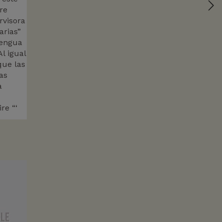
re
rvisora
arias”
lengua
l igual
que las
as
a
re “‘