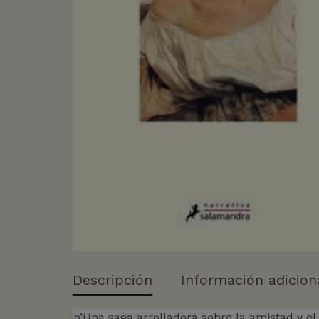
Descripción
Información adicion
b’Una saga arrolladora sobre la amistad y el