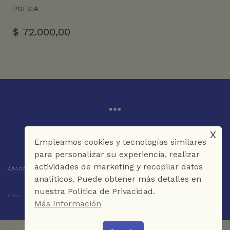
POESIA
$
72.000,00
x
Empleamos cookies y tecnologías similares
para personalizar su experiencia, realizar
actividades de marketing y recopilar datos
ÁBACO LIBROS Y CAFÉ © 2025 CARTAGENA DE INDIAS - COLOMBIA
analíticos. Puede obtener más detalles en
nuestra Política de Privacidad.
Inicio
Tienda
La Librería
Galería
Café
Contáctenos
Más Información
UA-151973273-1