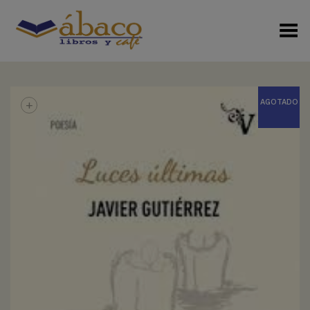
Menú Alterno
+
AGOTADO