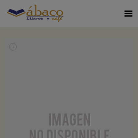
Menú Alterno
+