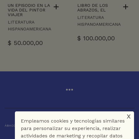
UN EPISODIO EN LA
LIBRO DE LOS
VIDA DEL PINTOR
ABRAZOS, EL
VIAJER
LITERATURA
LITERATURA
HISPANOAMERICANA
HISPANOAMERICANA
$
100.000,00
$
50.000,00
x
Empleamos cookies y tecnologías similares
ÁBACO LIBROS Y CAFÉ © 2025 CARTAGENA DE INDIAS - COLOMBIA
para personalizar su experiencia, realizar
actividades de marketing y recopilar datos