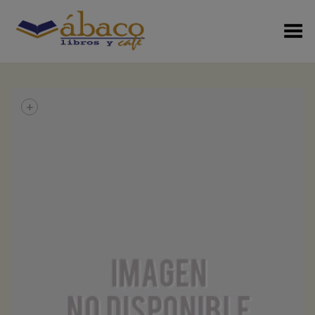
Menú Alterno
+