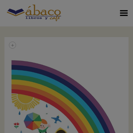
Menú Alterno
+