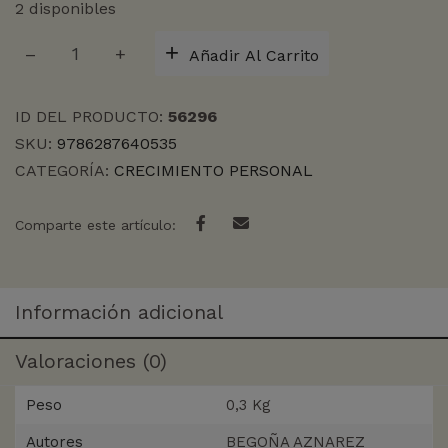
2 disponibles
LAS
Añadir Al Carrito
HERIDAS
QUE
NO
ID DEL PRODUCTO:
56296
VEMOS
SKU:
9786287640535
cantidad
CATEGORÍA:
CRECIMIENTO PERSONAL
Comparte este artículo:
Información adicional
Valoraciones (0)
Peso
0,3 Kg
Autores
BEGOÑA AZNAREZ