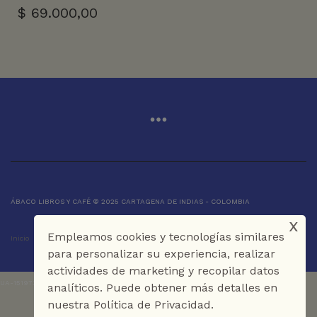
$
69.000,00
ÁBACO LIBROS Y CAFÉ © 2025 CARTAGENA DE INDIAS - COLOMBIA
x
Empleamos cookies y tecnologías similares
Inicio
Tienda
La Librería
Galería
Café
Contáctenos
para personalizar su experiencia, realizar
actividades de marketing y recopilar datos
UA-151973273-1
analíticos. Puede obtener más detalles en
nuestra Política de Privacidad.