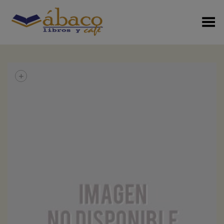
Menú Alterno
+