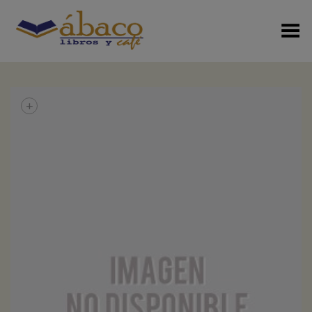
Menú Alterno
+