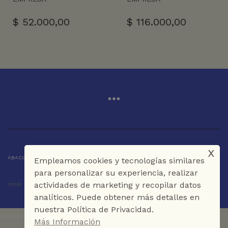
$
52.000,00
$
116.000,00
x
ÁBACO LIBROS Y CAFÉ © 2025 CARTAGENA DE INDIAS - COLOMBIA
Empleamos cookies y tecnologías similares
para personalizar su experiencia, realizar
actividades de marketing y recopilar datos
Inicio
Tienda
La Librería
Galería
Café
Contáctenos
analíticos. Puede obtener más detalles en
nuestra Política de Privacidad.
UA-151973273-1
Más Información