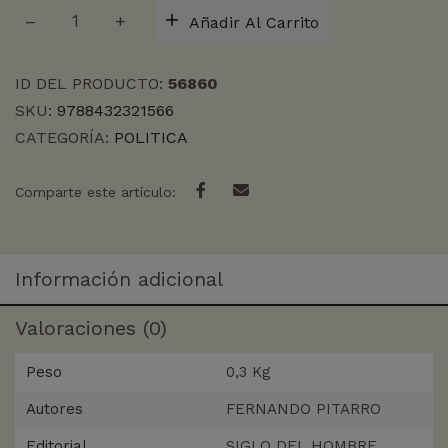
LA
Añadir Al Carrito
ERA
DE
LA
ID DEL PRODUCTO:
56860
CRUELDAD
SKU:
9788432321566
cantidad
CATEGORÍA:
POLITICA
Comparte este artículo:
Información adicional
Valoraciones (0)
Peso
0,3 Kg
Autores
FERNANDO PITARRO
Editorial
SIGLO DEL HOMBRE