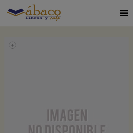
Menú Alterno
+