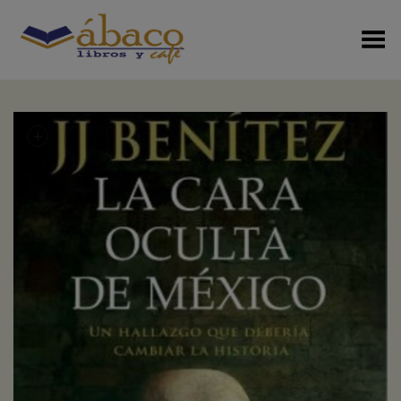
Menú Alterno
+