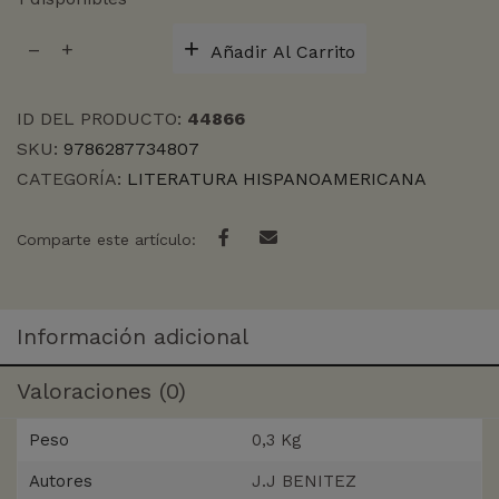
LA
Añadir Al Carrito
CARA
OCULTA
DE
ID DEL PRODUCTO:
44866
MEXICO
SKU:
9786287734807
cantidad
CATEGORÍA:
LITERATURA HISPANOAMERICANA
Comparte este artículo:
Información adicional
Valoraciones (0)
Peso
0,3 Kg
Autores
J.J BENITEZ