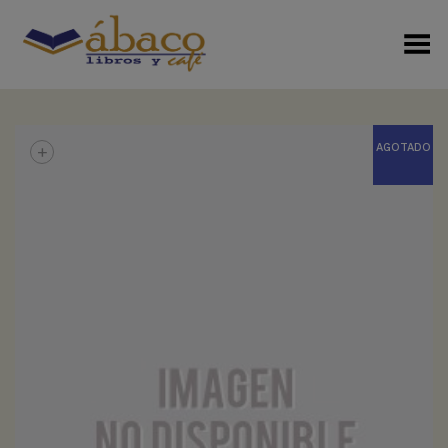
Menú Alterno
+
AGOTADO