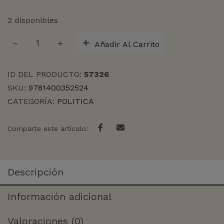
2 disponibles
LA
Añadir Al Carrito
BATALLA
CULTURAL
(EDICION
ID DEL PRODUCTO:
57326
AMPLIADA)
SKU:
9781400352524
cantidad
CATEGORÍA:
POLITICA
Comparte este artículo:
Descripción
Información adicional
Valoraciones (0)