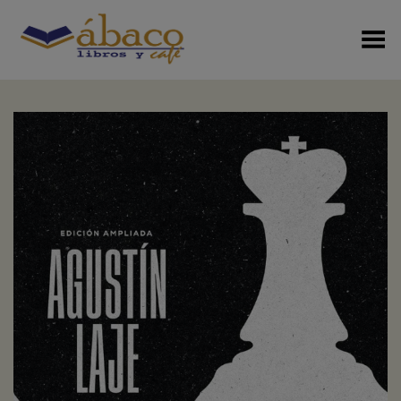
Menú Alterno
+