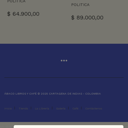
POLITICA
POLITICA
$
64.900,00
$
89.000,00
ÁBACO LIBROS Y CAFÉ © 2025 CARTAGENA DE INDIAS - COLOMBIA
Inicio
Tienda
La Librería
Galería
Café
Contáctenos
UA-151973273-1