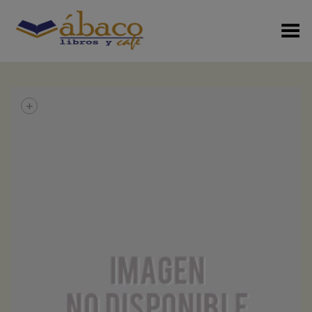
Menú Alterno
+