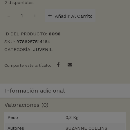
2 disponibles
JUEGOS
Añadir Al Carrito
DEL
HAMBRE,
LOS
ID DEL PRODUCTO:
8098
2-
SKU:
9786287514164
EN
CATEGORÍA:
JUVENIL
LLAMAS
cantidad
Comparte este artículo:
Información adicional
Valoraciones (0)
Peso
0,3 Kg
Autores
SUZANNE COLLINS