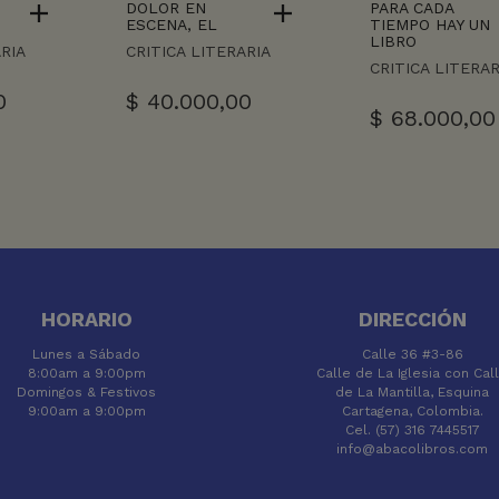
DOLOR EN
PARA CADA
ESCENA, EL
TIEMPO HAY UN
LIBRO
ARIA
CRITICA LITERARIA
CRITICA LITERAR
0
$
40.000,00
$
68.000,00
HORARIO
DIRECCIÓN
Lunes a Sábado
Calle 36 #3-86
8:00am a 9:00pm
Calle de La Iglesia con Cal
Domingos & Festivos
de La Mantilla, Esquina
9:00am a 9:00pm
Cartagena, Colombia.
Cel. (57) 316 7445517
info@abacolibros.com