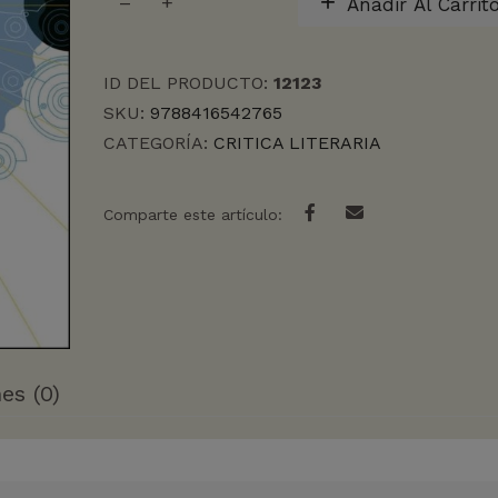
Añadir Al Carrit
DE
INVENTOS
INVENTADOS
ID DEL PRODUCTO:
12123
cantidad
SKU:
9788416542765
CATEGORÍA:
CRITICA LITERARIA
Comparte este artículo:
es (0)