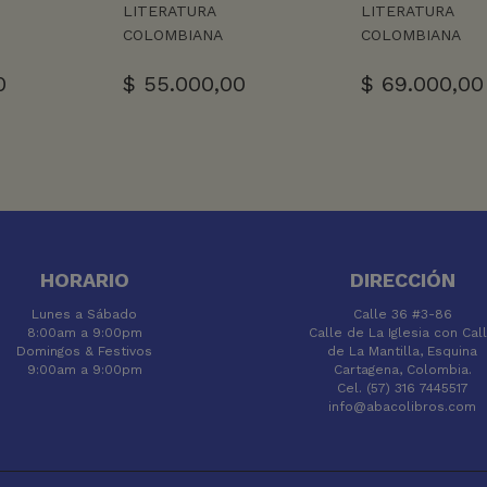
LITERATURA
LITERATURA
COLOMBIANA
COLOMBIANA
0
$
55.000,00
$
69.000,00
HORARIO
DIRECCIÓN
Lunes a Sábado
Calle 36 #3-86
8:00am a 9:00pm
Calle de La Iglesia con Cal
Domingos & Festivos
de La Mantilla, Esquina
9:00am a 9:00pm
Cartagena, Colombia.
Cel. (57) 316 7445517
info@abacolibros.com