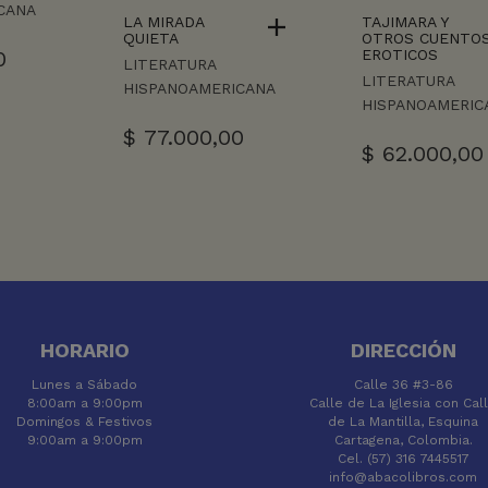
CANA
LA MIRADA
TAJIMARA Y
QUIETA
OTROS CUENTO
EROTICOS
0
LITERATURA
LITERATURA
HISPANOAMERICANA
HISPANOAMERIC
$
77.000,00
$
62.000,00
HORARIO
DIRECCIÓN
Lunes a Sábado
Calle 36 #3-86
8:00am a 9:00pm
Calle de La Iglesia con Cal
Domingos & Festivos
de La Mantilla, Esquina
9:00am a 9:00pm
Cartagena, Colombia.
Cel. (57) 316 7445517
info@abacolibros.com