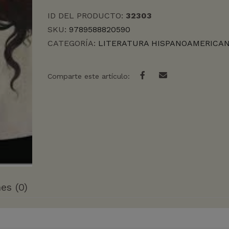
FORTUNA
ID DEL PRODUCTO:
32303
cantidad
SKU:
9789588820590
CATEGORÍA:
LITERATURA HISPANOAMERICA
Comparte este artículo:
es (0)