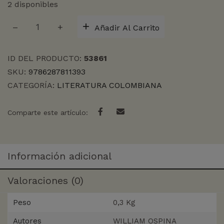
2 disponibles
HERIDA
Añadir Al Carrito
EN
LA
PIEL
ID DEL PRODUCTO:
53861
DE
SKU:
9786287811393
LA
CATEGORÍA:
LITERATURA COLOMBIANA
DIOSA,
LA
cantidad
Comparte este artículo:
Información adicional
Valoraciones (0)
Peso
0,3 Kg
Autores
WILLIAM OSPINA