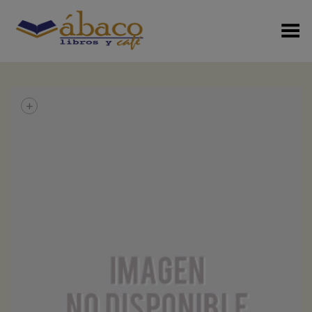
Menú Alterno
+