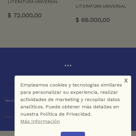
LITERATURA UNIVERSAL
LITERATURA UNIVERSAL
$
72.000,00
$
66.000,00
x
Empleamos cookies y tecnologías similares
para personalizar su experiencia, realizar
actividades de marketing y recopilar datos
ÁBACO LIBROS Y CAFÉ © 2025 CARTAGENA DE INDIAS - COLOMBIA
analíticos. Puede obtener más detalles en
nuestra Política de Privacidad.
Inicio
Tienda
La Librería
Galería
Café
Contáctenos
Más Información
UA-151973273-1