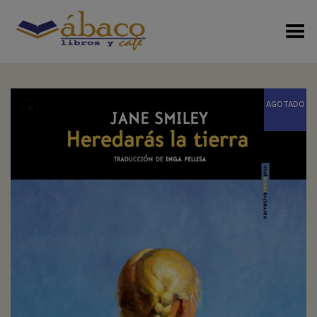
Menú Alterno
+
AGOTADO