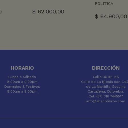
POLITICA
0
$
62.000,00
$
64.900,00
HORARIO
DIRECCIÓN
Lunes a Sábado
Calle 36 #3-86
8:00am a 9:00pm
Calle de La Iglesia con Cal
Domingos & Festivos
de La Mantilla, Esquina
9:00am a 9:00pm
Cartagena, Colombia.
Cel. (57) 316 7445517
info@abacolibros.com