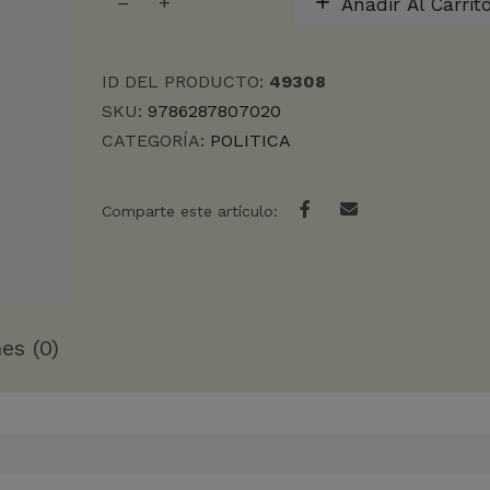
Añadir Al Carrit
UN
SOCIALISMO
ECOLOGICO
ID DEL PRODUCTO:
49308
cantidad
SKU:
9786287807020
CATEGORÍA:
POLITICA
Comparte este artículo:
es (0)