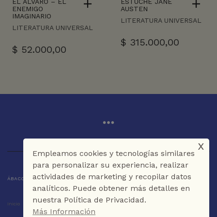
EL ALVARO – EL
ESTUCHE JANE
ENEMIGO
AUSTEN
IMAGINARIO
LITERATURA UNIVERSAL
LITERATURA UNIVERSAL
$
315.000,00
$
52.000,00
x
Empleamos cookies y tecnologías similares
para personalizar su experiencia, realizar
actividades de marketing y recopilar datos
ÁBACO LIBROS Y CAFÉ © 2025 CARTAGENA DE INDIAS - COLOMBIA
analíticos. Puede obtener más detalles en
nuestra Política de Privacidad.
Inicio
Tienda
La Librería
Galería
Café
Contáctenos
Más Información