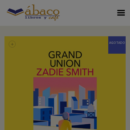
Menú Alterno
+
AGOTADO