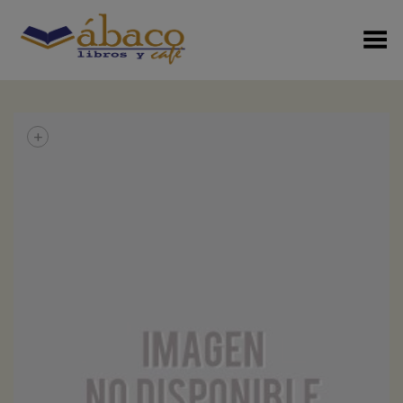
Menú Alterno
+