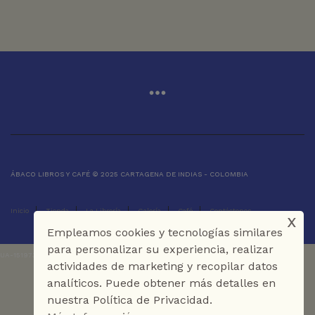
ÁBACO LIBROS Y CAFÉ © 2025 CARTAGENA DE INDIAS - COLOMBIA
Inicio
Tienda
La Librería
Galería
Café
Contáctenos
x
Empleamos cookies y tecnologías similares
para personalizar su experiencia, realizar
UA-151973273-1
actividades de marketing y recopilar datos
analíticos. Puede obtener más detalles en
nuestra Política de Privacidad.