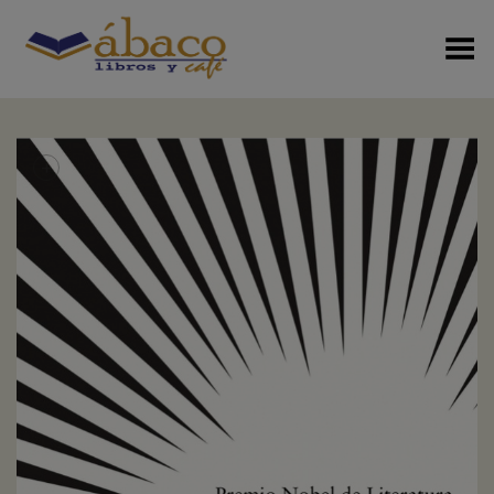
Menú Alterno
+