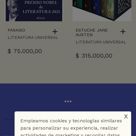
PARAISO
ESTUCHE JANE
AUSTEN
LITERATURA UNIVERSAL
LITERATURA UNIVERSAL
$
75.000,00
$
315.000,00
x
Empleamos cookies y tecnologías similares
para personalizar su experiencia, realizar
actividades de marketing y recopilar datos