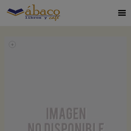
Menú Alterno
+