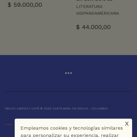
$
59.000,00
LITERATURA
HISPANOAMERICANA
$
44.000,00
ÁBACO LIBROS Y CAFÉ © 2025 CARTAGENA DE INDIAS - COLOMBIA
x
Inicio
Tienda
La Librería
Galería
Café
Contáctenos
Empleamos cookies y tecnologías similares
para personalizar su experiencia, realizar