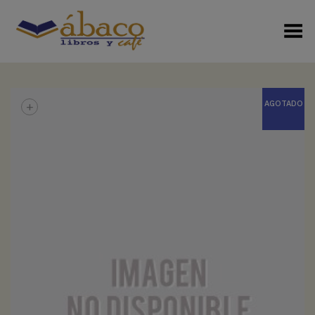
Menú Alterno
+
AGOTADO