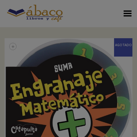
Menú Alterno
+
AGOTADO