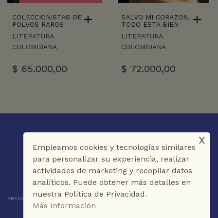
COLECCIONISTAS DE
SALVO MI CORAZON,
POLVOS RAROS
TODO ESTA BIEN
LITERATURA
LITERATURA
COLOMBIANA
COLOMBIANA
$
65.000,00
$
72.000,00
x
Empleamos cookies y tecnologías similares
para personalizar su experiencia, realizar
actividades de marketing y recopilar datos
analíticos. Puede obtener más detalles en
nuestra Política de Privacidad.
ÁBACO LIBROS Y CAFÉ © 2025 CARTAGENA DE INDIAS - COLOMBIA
Más Información