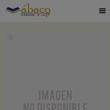
Menú Alterno
+