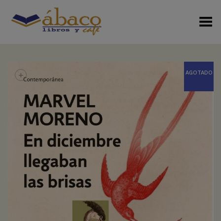
Menú Alterno
+
AGOTADO