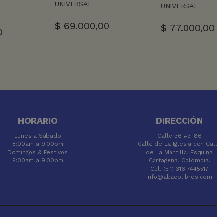
UNIVERSAL
UNIVERSAL
$
69.000,00
$
77.000,00
0
HORARIO
DIRECCIÓN
Lunes a Sábado
Calle 36 #3-86
8:00am a 9:00pm
Calle de La Iglesia con Cal
Domingos & Festivos
de La Mantilla, Esquina
9:00am a 9:00pm
Cartagena, Colombia.
Cel. (57) 316 7445517
info@abacolibros.com